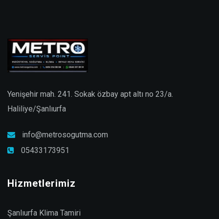
Yenişehir mah. 241. Sokak özbay apt altı no 23/a.
Haliliye/Şanlıurfa
info@metrosogutma.com
05433173951
Hizmetlerimiz
Şanlıurfa Klima Tamiri