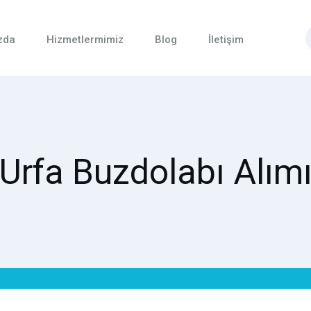
zda
Hizmetlermimiz
Blog
İletişim
Urfa Buzdolabı Alım