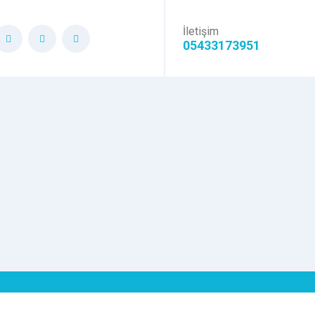
İletişim
05433173951
ı