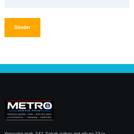
Gönder
Yenişehir mah. 241. Sokak özbay apt altı no 23/a.